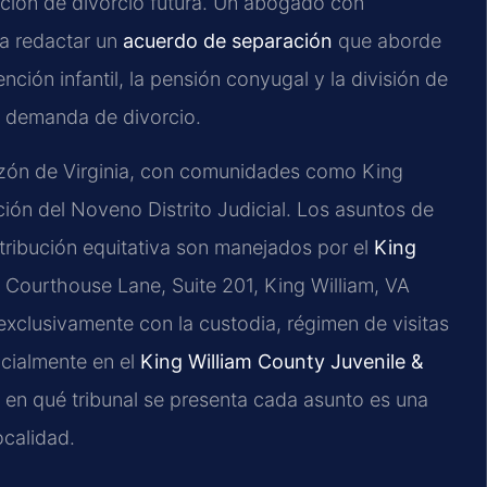
cción de divorcio futura. Un abogado con
 a redactar un
acuerdo de separación
que aborde
ción infantil, la pensión conyugal y la división de
a demanda de divorcio.
azón de Virginia, con comunidades como King
icción del Noveno Distrito Judicial. Los asuntos de
stribución equitativa son manejados por el
King
1 Courthouse Lane, Suite 201, King William, VA
exclusivamente con la custodia, régimen de visitas
cialmente en el
King William County Juvenile &
en qué tribunal se presenta cada asunto es una
ocalidad.