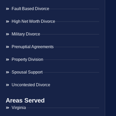
Fault Based Divorce
High Net Worth Divorce
Military Divorce
Prenuptial Agreements
Property Division
Spousal Support
Uncontested Divorce
Areas Served
Virginia