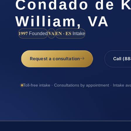
Condado de K
William, VA
1997
VA
EN · ES
Founded
Intake
Request a consultation
Call (8
Toll-free intake · Consultations by appointment · Intake av