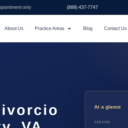
appointment only
(888) 437-7747
About Us
Practice Areas
Blog
Contact Us
ivorcio
At a glance
y, VA
SERVING