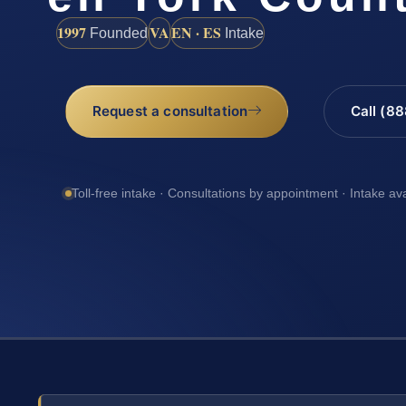
1997
VA
EN · ES
Founded
Intake
Request a consultation
Call (8
Toll-free intake · Consultations by appointment · Intake av