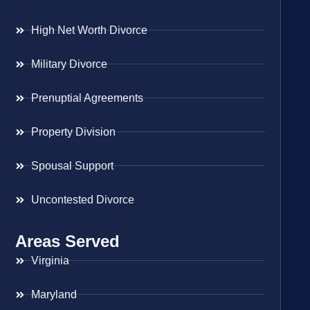
High Net Worth Divorce
Military Divorce
Prenuptial Agreements
Property Division
Spousal Support
Uncontested Divorce
Areas Served
Virginia
Maryland