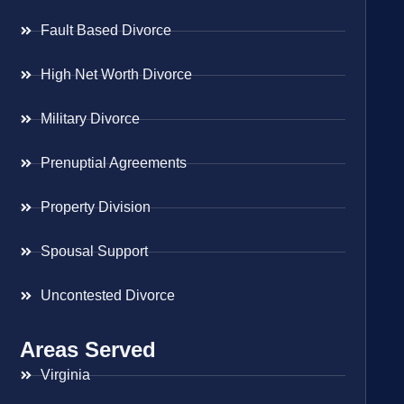
Fault Based Divorce
High Net Worth Divorce
Military Divorce
Prenuptial Agreements
Property Division
Spousal Support
Uncontested Divorce
Areas Served
Virginia