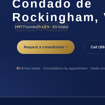
Condado de
Rockingham,
1997
VA
EN · ES
Founded
Intake
Request a consultation
Call (8
Toll-free intake · Consultations by appointment · Intake av