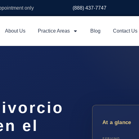
appointment only
(888) 437-7747
About Us
Practice Areas
Blog
Contact Us
ivorcio
en el
At a glance
SERVING