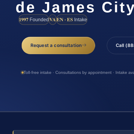
de James City
1997
VA
EN · ES
Founded
Intake
Request a consultation
Call (8
Toll-free intake · Consultations by appointment · Intake av