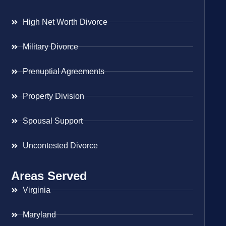
High Net Worth Divorce
Military Divorce
Prenuptial Agreements
Property Division
Spousal Support
Uncontested Divorce
Areas Served
Virginia
Maryland