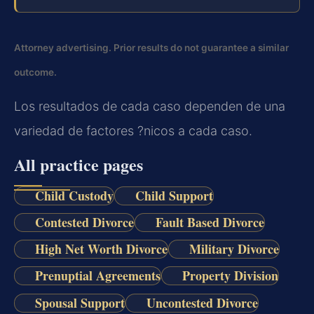
Attorney advertising. Prior results do not guarantee a similar
outcome.
Los resultados de cada caso dependen de una
variedad de factores ?nicos a cada caso.
All practice pages
Child Custody
Child Support
Contested Divorce
Fault Based Divorce
High Net Worth Divorce
Military Divorce
Prenuptial Agreements
Property Division
Spousal Support
Uncontested Divorce